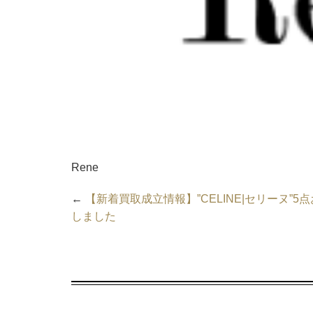
Rene
←
【新着買取成立情報】”CELINE|セリーヌ”5
しました