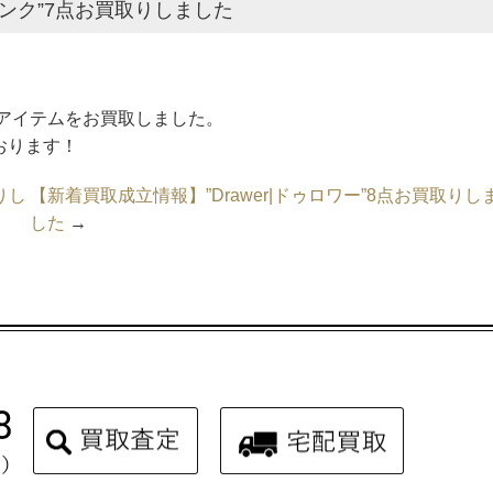
ミンク”7点お買取りしました
)のアイテムをお買取しました。
ております！
りし
【新着買取成立情報】”Drawer|ドゥロワー”8点お買取りし
した
→