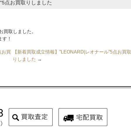
ス”5点お買取りしました
をお買取しました。
ます！
点お買
【新着買取成立情報】”LEONARD|レオナール”5点お買
りしました
→