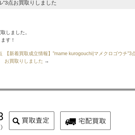
ネル”3点お買取りしました
買取しました。
ります！
点
【新着買取成立情報】”mame kurogouchi|マメクロゴウチ”3
お買取りしました
→