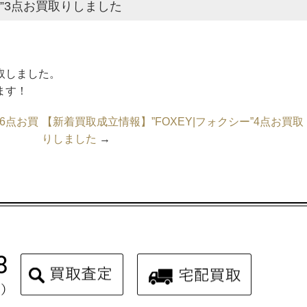
ス”3点お買取りしました
買取しました。
ます！
”6点お買
【新着買取成立情報】”FOXEY|フォクシー”4点お買取
りしました
→