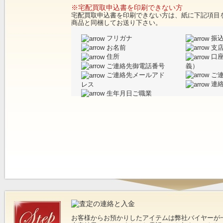
※宅配買取申込書を印刷できない方
宅配買取申込書を印刷できない方は、紙に下記項目
商品と同梱してお送り下さい。
フリガナ
振込
お名前
支
住所
口座
ご連絡先御電話番号
義）
ご連
ご連絡先メールアド
連絡
レス
生年月日ご職業
お客様からお預かりしたアイテムは弊社バイヤーが