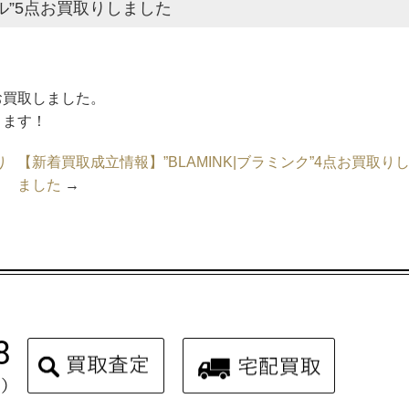
ネル”5点お買取りしました
お買取しました。
ります！
り
【新着買取成立情報】”BLAMINK|ブラミンク”4点お買取り
ました
→